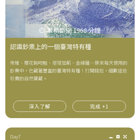
累積斷網 1968 分鐘
認識鈔票上的一個臺灣特有種
帝雉、櫻花鉤吻鮭、塔塔加薊、金線蓮…原來每天使用的
鈔票中，也藏著豐富的臺灣特有種！打開錢包，細數這些
珍貴的自然寶藏。
深入了解
完成 +1
Day7