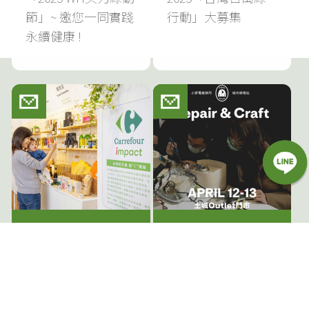
節」~ 邀您一同實踐
行動」大募集
永續健康 !
家樂福
Patagonia Taiwan
賣場尋找「從i開
修補而非丟棄 & 同
始」支持永續價值
事們的二手市集