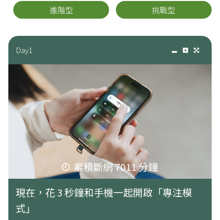
進階型
挑戰型
Day1
累積斷網 7011 分鐘
現在，花 3 秒鐘和手機一起開啟「專注模
式」