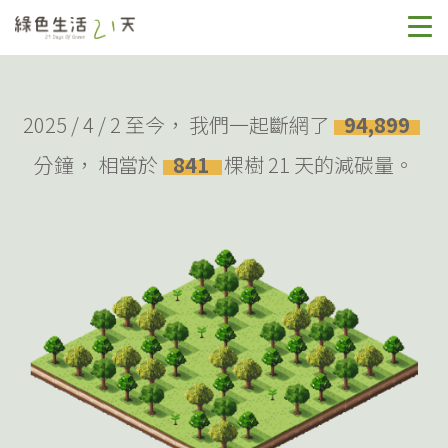
2025 / 4 / 2 至今，
我們一起斷網了
94,899
分鐘，
相當於
841
棵樹 21 天的減碳量。