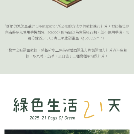
*斷網的減碳量基於 Greenspector 所公布的方法學與數據進行計算。假設每位參
與者將原先使用手機瀏覽 Facebook 的時間改為實踐綠行動，並不使用手機，則
每分鐘減少 0.63 克二氧化碳當量（gEqCO2/min）
*樹木之吸碳量數據，係基於
水土保持樹種固碳能力與儲碳潛力計算資料庫
數
據，取九芎、茄苳，及白匏子三種樹種平均做計算。