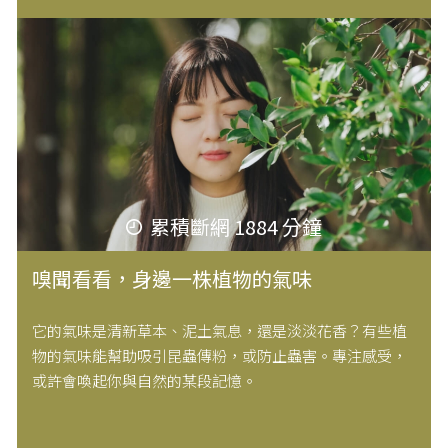
累積斷網 1884 分鐘
嗅聞看看，身邊一株植物的氣味
它的氣味是清新草本、泥土氣息，還是淡淡花香？有些植
物的氣味能幫助吸引昆蟲傳粉，或防止蟲害。專注感受，
或許會喚起你與自然的某段記憶。