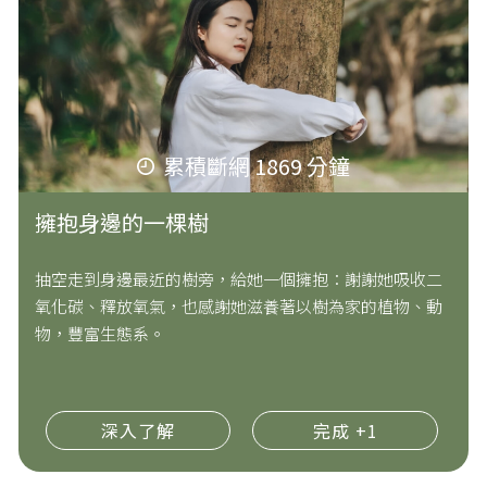
累積斷網 1869 分鐘
擁抱身邊的一棵樹
抽空走到身邊最近的樹旁，給她一個擁抱：謝謝她吸收二
氧化碳、釋放氧氣，也感謝她滋養著以樹為家的植物、動
物，豐富生態系。
深入了解
完成 +1